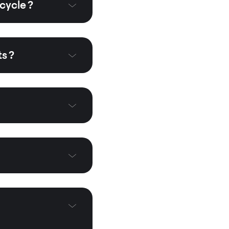
cycle ?
s ?