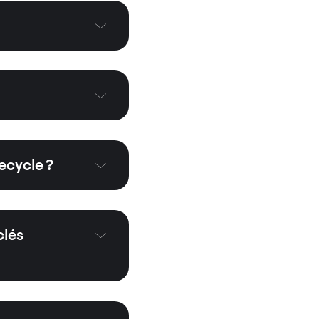
ecycle ?
clés