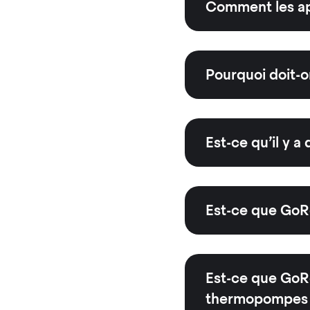
Comment les app
Pourquoi doit-on
Est-ce qu’il y a
Est-ce que GoR
Est-ce que GoRe
thermopompes 