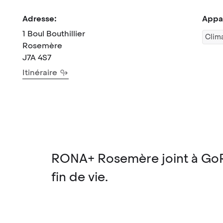
Adresse:
Appar
1 Boul Bouthillier
Clima
Rosemère
J7A 4S7
Itinéraire
RONA+ Rosemère joint à GoRe
fin de vie.