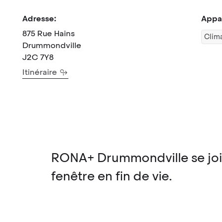
Adresse:
Appar
875 Rue Hains
Clima
Drummondville
J2C 7Y8
Itinéraire
RONA+ Drummondville se join
fenêtre en fin de vie.